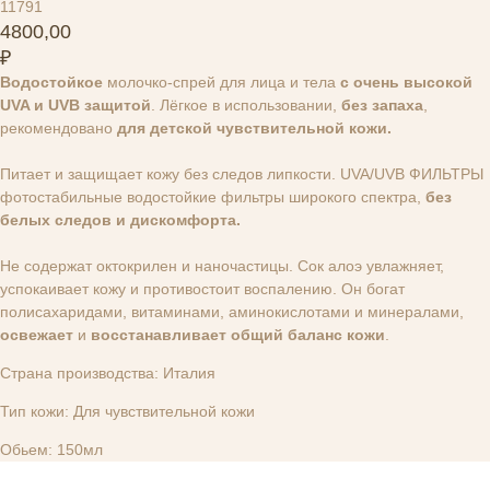
11791
4800,00
₽
Водостойкое
молочко-спрей для лица и тела
с очень высокой
UVA и UVB защитой
. Лёгкое в использовании,
без запаха
,
рекомендовано
для детской чувствительной кожи.
Питает и защищает кожу без следов липкости. UVA/UVB ФИЛЬТРЫ
фотостабильные водостойкие фильтры широкого спектра,
без
белых следов и дискомфорта.
Не содержат октокрилен и наночастицы. Сок алоэ увлажняет,
успокаивает кожу и противостоит воспалению. Он богат
полисахаридами, витаминами, аминокислотами и минералами,
освежает
и
восстанавливает общий баланс кожи
.
Страна производства: Италия
Тип кожи: Для чувствительной кожи
Обьем: 150мл